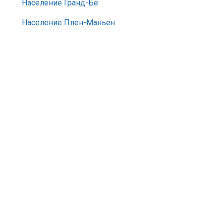
Население Гранд-Бе
Население Плен-Маньен