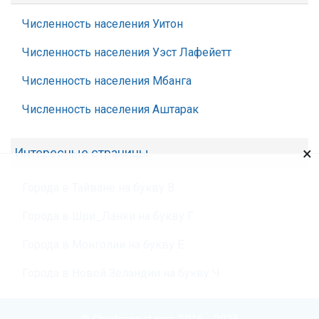
Численность населения Уитон
Численность населения Уэст Лафейетт
Численность населения Мбанга
Численность населения Аштарак
×
Интересные страницы
Города в Тайване на букву В
Города в Шри_Ланки на букву Г
Города в Монголии на букву Ё
Города в Новой Зеландии на букву Ч