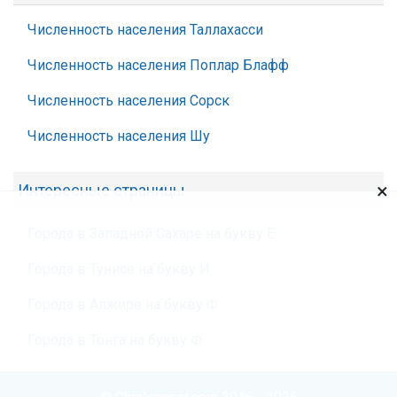
Численность населения Таллахасси
Численность населения Поплар Блафф
Численность населения Сорск
Численность населения Шу
×
Интересные страницы
Города в Западной Сахаре на букву Е
Города в Тунисе на букву И
Города в Алжире на букву Ф
Города в Тонга на букву Ф