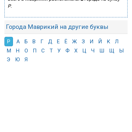
Р.
Города Маврикий на другие буквы
Р
А
Б
В
Г
Д
Е
Ё
Ж
З
И
Й
К
Л
М
Н
О
П
С
Т
У
Ф
Х
Ц
Ч
Ш
Щ
Ы
Э
Ю
Я