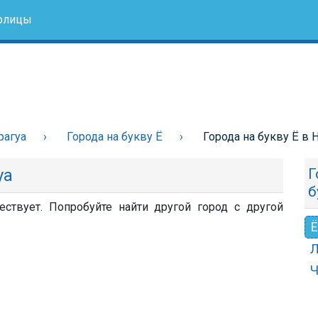
олицы
рагуа
Города на букву Ё
Города на букву Ё в 
уа
Г
б
ствует. Попробуйте найти другой город с другой
Ё