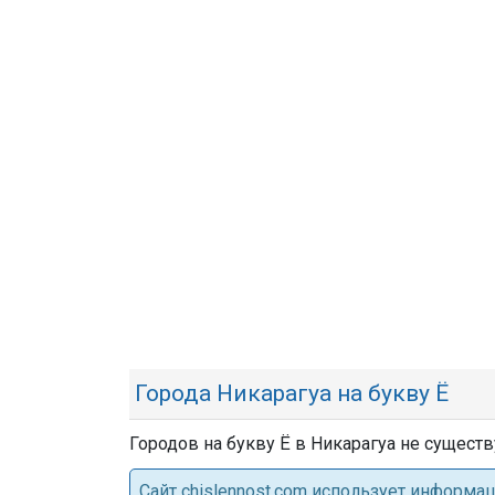
Города Никарагуа на букву Ё
Городов на букву Ё в Никарагуа не существ
Cайт chislennost.com использует информ