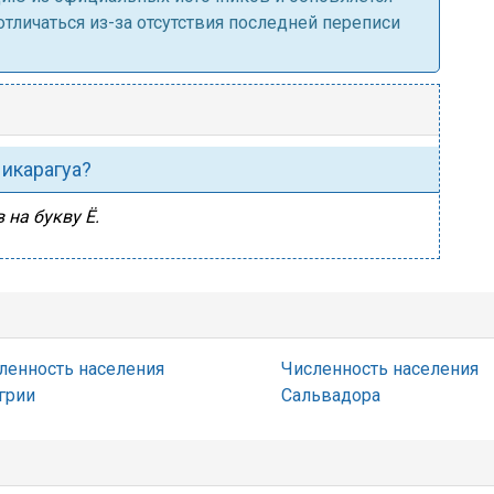
личаться из-за отсутствия последней переписи
Никарагуа?
 на букву Ё.
ленность населения
Численность населения
грии
Сальвадора