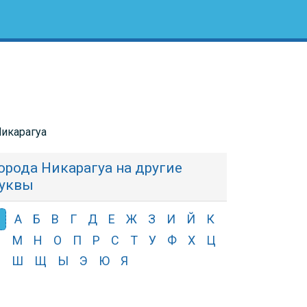
Никарагуа
орода Никарагуа на другие
уквы
А
Б
В
Г
Д
Е
Ж
З
И
Й
К
Л
М
Н
О
П
Р
С
Т
У
Ф
Х
Ц
Ч
Ш
Щ
Ы
Э
Ю
Я