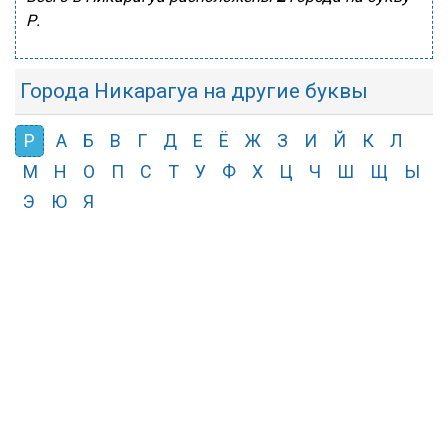
Р.
Города Никарагуа на другие буквы
Р
А
Б
В
Г
Д
Е
Ё
Ж
З
И
Й
К
Л
М
Н
О
П
С
Т
У
Ф
Х
Ц
Ч
Ш
Щ
Ы
Э
Ю
Я