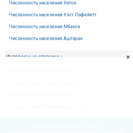
Численность населения Уитон
Численность населения Уэст Лафейетт
Численность населения Мбанга
Численность населения Аштарак
×
Интересные страницы
Города в Тайване на букву В
Города в Шри_Ланки на букву Г
Города в Монголии на букву Ё
Города в Новой Зеландии на букву Ч
© Chislennost.com 2016 - 2026