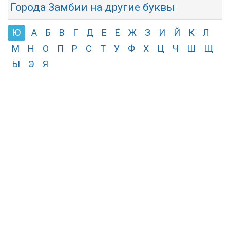
Города Замбии на другие буквы
Ю
А
Б
В
Г
Д
Е
Ё
Ж
З
И
Й
К
Л
М
Н
О
П
Р
С
Т
У
Ф
Х
Ц
Ч
Ш
Щ
Ы
Э
Я