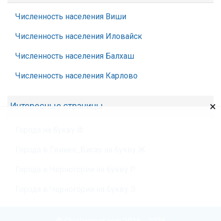
Численность населения Виши
Численность населения Иловайск
Численность населения Балхаш
Численность населения Карлово
×
Интересные страницы
Города на букву Ф
Города в Гвинея_Бисау на букву Ж
Города в Черногории на букву Р
Города в Черногории на букву Э