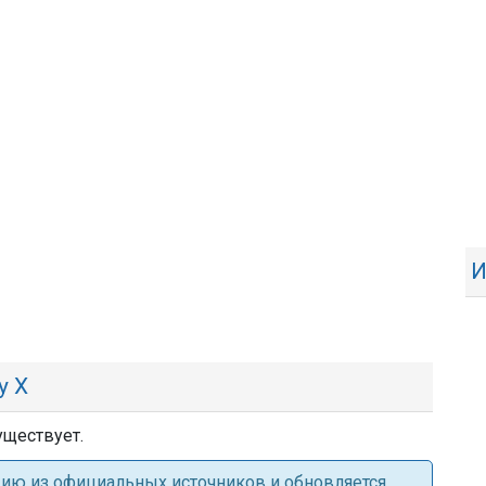
И
у Х
уществует.
ацию из официальных источников и обновляется