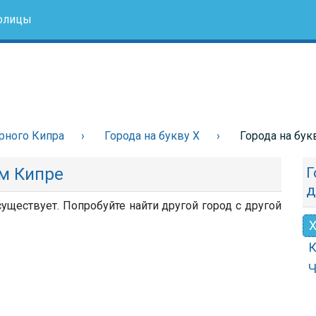
олицы
рного Кипра
Города на букву Х
Города на бук
ом Кипре
Г
д
уществует. Попробуйте найти другой город с другой