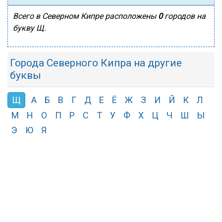
Всего в Северном Кипре расположены
0
городов на
букву Щ.
Города Северного Кипра на другие
буквы
Щ
А
Б
В
Г
Д
Е
Ё
Ж
З
И
Й
К
Л
М
Н
О
П
Р
С
Т
У
Ф
Х
Ц
Ч
Ш
Ы
Э
Ю
Я