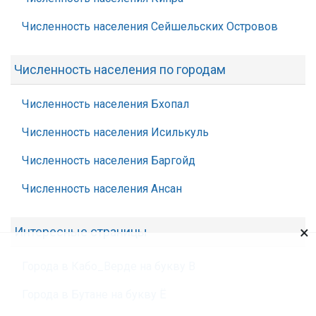
Численность населения Сейшельских Островов
Численность населения по городам
Численность населения Бхопал
Численность населения Исилькуль
Численность населения Баргойд
Численность населения Ансан
×
Интересные страницы
Города в Кабо_Верде на букву В
Города в Бутане на букву Ё