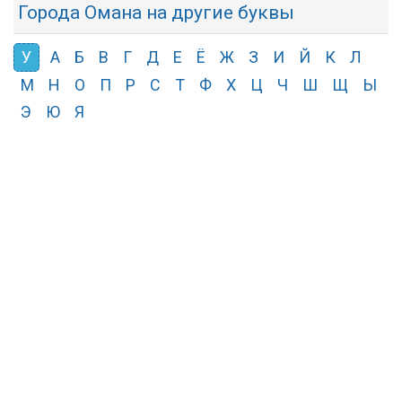
Города Омана на другие буквы
У
А
Б
В
Г
Д
Е
Ё
Ж
З
И
Й
К
Л
М
Н
О
П
Р
С
Т
Ф
Х
Ц
Ч
Ш
Щ
Ы
Э
Ю
Я