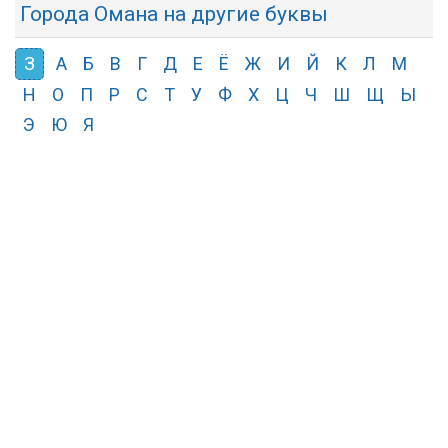
Города Омана на другие буквы
З
А
Б
В
Г
Д
Е
Ё
Ж
И
Й
К
Л
М
Н
О
П
Р
С
Т
У
Ф
Х
Ц
Ч
Ш
Щ
Ы
Э
Ю
Я