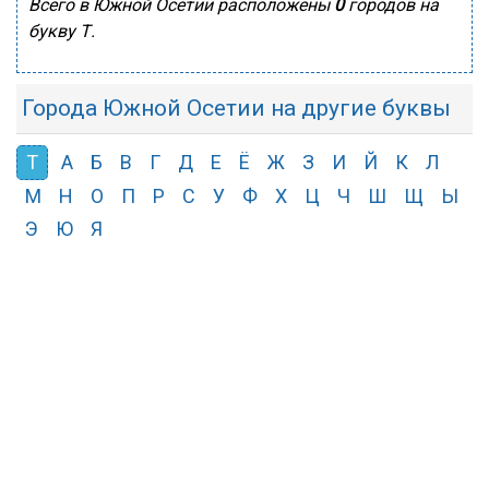
Всего в Южной Осетии расположены
0
городов на
букву Т.
Города Южной Осетии на другие буквы
Т
А
Б
В
Г
Д
Е
Ё
Ж
З
И
Й
К
Л
М
Н
О
П
Р
С
У
Ф
Х
Ц
Ч
Ш
Щ
Ы
Э
Ю
Я