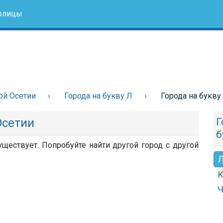
олицы
ой Осетии
Города на букву Л
Города на букв
Осетии
Г
б
ществует. Попробуйте найти другой город с другой