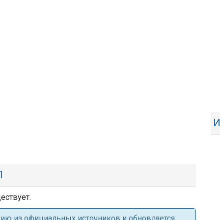
И
Л
ествует.
ацию из официальных источников и обновляется