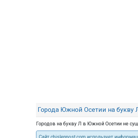
Города Южной Осетии на букву 
Городов на букву Л в Южной Осетии не сущ
Cайт chislennost.com использует информ