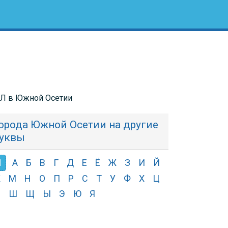
у Л в Южной Осетии
орода Южной Осетии на другие
уквы
Л
А
Б
В
Г
Д
Е
Ё
Ж
З
И
Й
К
М
Н
О
П
Р
С
Т
У
Ф
Х
Ц
Ч
Ш
Щ
Ы
Э
Ю
Я