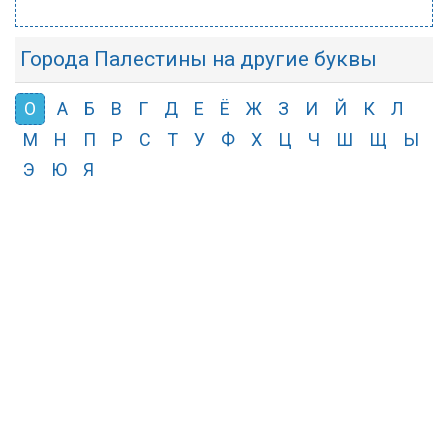
Города Палестины на другие буквы
О
А
Б
В
Г
Д
Е
Ё
Ж
З
И
Й
К
Л
М
Н
П
Р
С
Т
У
Ф
Х
Ц
Ч
Ш
Щ
Ы
Э
Ю
Я