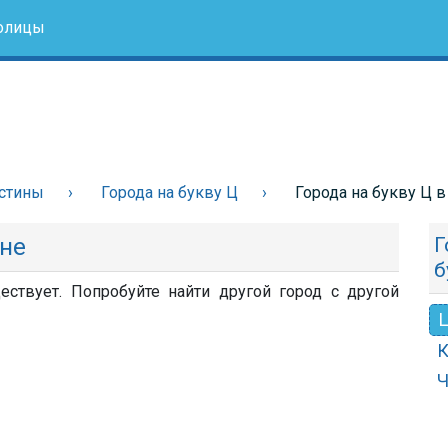
олицы
стины
Города на букву Ц
Города на букву Ц 
ине
Г
б
ствует. Попробуйте найти другой город с другой