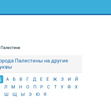
в Палестине
орода Палестины на другие
уквы
Ц
А
Б
В
Г
Д
Е
Ё
Ж
З
И
Й
К
Л
М
Н
О
П
Р
С
Т
У
Ф
Х
Ч
Ш
Щ
Ы
Э
Ю
Я