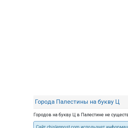
Города Палестины на букву Ц
Городов на букву Ц в Палестине не существ
Cайт chislennost.com использует информ