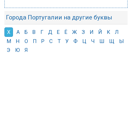
Города Португалии на другие буквы
Х
А
Б
В
Г
Д
Е
Ё
Ж
З
И
Й
К
Л
М
Н
О
П
Р
С
Т
У
Ф
Ц
Ч
Ш
Щ
Ы
Э
Ю
Я