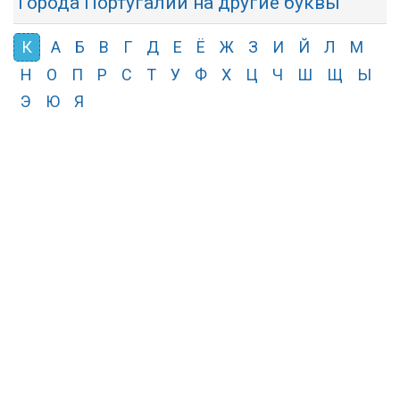
Города Португалии на другие буквы
К
А
Б
В
Г
Д
Е
Ё
Ж
З
И
Й
Л
М
Н
О
П
Р
С
Т
У
Ф
Х
Ц
Ч
Ш
Щ
Ы
Э
Ю
Я