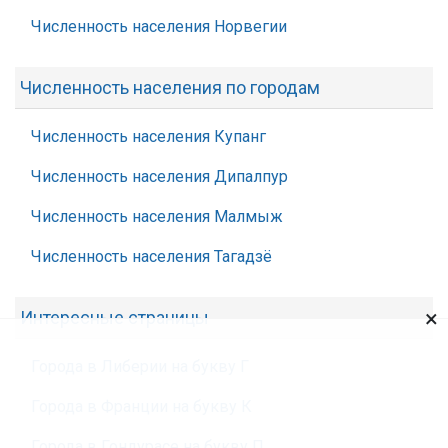
Численность населения Норвегии
Численность населения по городам
Численность населения Купанг
Численность населения Дипалпур
Численность населения Малмыж
Численность населения Тагадзё
×
Интересные страницы
Города в Либерии на букву Г
Города в Франции на букву К
Города в Гондурасе на букву П