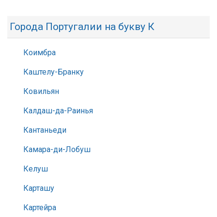
Города Португалии на букву К
Коимбра
Каштелу-Бранку
Ковильян
Калдаш-да-Раинья
Кантаньеди
Камара-ди-Лобуш
Келуш
Карташу
Картейра