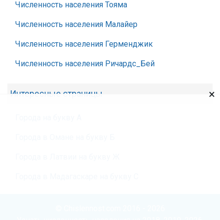
Численность населения Тояма
Численность населения Малайер
Численность населения Герменджик
Численность населения Ричардс_Бей
×
Интересные страницы
Города на букву А
Города в Омане на букву Б
Города в Латвии на букву Ж
Города в Мадагаскаре на букву С
© Chislennost.com 2016 - 2026