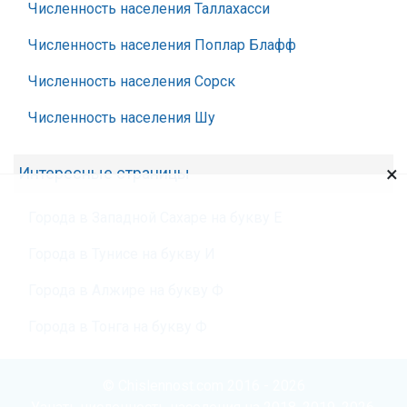
Численность населения Таллахасси
Численность населения Поплар Блафф
Численность населения Сорск
Численность населения Шу
×
Интересные страницы
Города в Западной Сахаре на букву Е
Города в Тунисе на букву И
Города в Алжире на букву Ф
Города в Тонга на букву Ф
© Chislennost.com 2016 - 2026