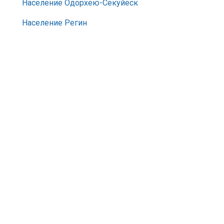
Население Одорхею-Секуйеск
Население Регин