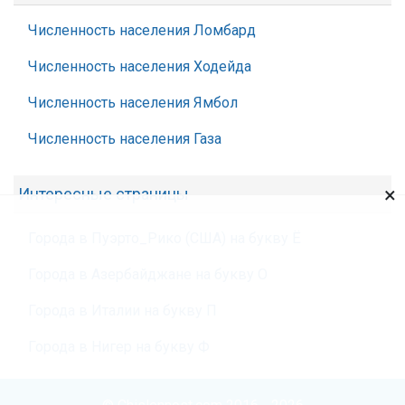
Численность населения Ломбард
Численность населения Ходейда
Численность населения Ямбол
Численность населения Газа
×
Интересные страницы
Города в Пуэрто_Рико (США) на букву Ё
Города в Азербайджане на букву О
Города в Италии на букву П
Города в Нигер на букву Ф