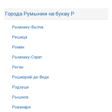
Города Румынии на букву Р
Рымнику-Вылча
Решица
Роман
Рымнику-Сэрат
Регин
Рошиорий-де-Веде
Рэдэуци
Рышнов
Ровинари