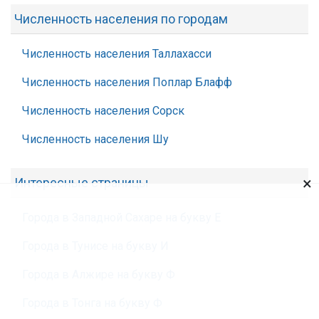
Численность населения по городам
Численность населения Таллахасси
Численность населения Поплар Блафф
Численность населения Сорск
Численность населения Шу
×
Интересные страницы
Города в Западной Сахаре на букву Е
Города в Тунисе на букву И
Города в Алжире на букву Ф
Города в Тонга на букву Ф