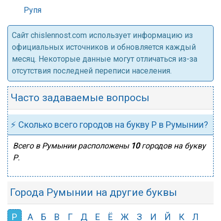
Рупя
Cайт chislennost.com использует информацию из
официальных источников и обновляется каждый
месяц. Некоторые данные могут отличаться из-за
отсутствия последней переписи населения.
Часто задаваемые вопросы
⚡ Сколько всего городов на букву Р в Румынии?
Всего в Румынии расположены
10
городов на букву
Р.
Города Румынии на другие буквы
Р
А
Б
В
Г
Д
Е
Ё
Ж
З
И
Й
К
Л