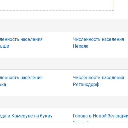
ленность населения
Численность населения
льши
Непала
ленность населения
Численность населения
ька
Регенсдорф
ода в Камеруне на букву
Города в Новой Зеландии
букву Т