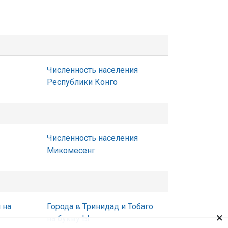
Численность населения
Республики Конго
Численность населения
Микомесенг
 на
Города в Тринидад и Тобаго
×
на букву Ы