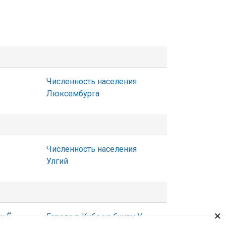
Численность населения
Люксембурга
Численность населения
Улгий
×
у Ё
Города в Кубе на букву У