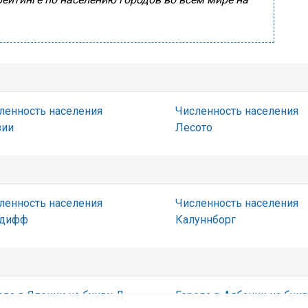
ленность населения
Численность населения
зии
Лесото
ленность населения
Численность населения
рдифф
Калуннборг
ода в Японии на букву Д
Города в Албании на букв