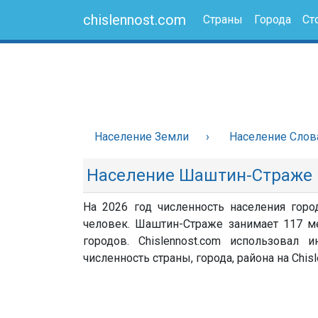
chislennost.com
Страны
Города
Ст
Население Земли
Население Слов
Население Шаштин-Страже
На 2026 год численность населения гор
человек. Шаштин-Страже занимает 117 ме
городов. Chislennost.com использовал
численность страны, города, района на Chisl