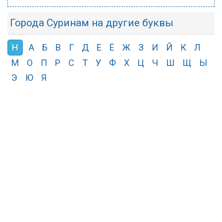
Города Суринам на другие буквы
Н
А
Б
В
Г
Д
Е
Ё
Ж
З
И
Й
К
Л
М
О
П
Р
С
Т
У
Ф
Х
Ц
Ч
Ш
Щ
Ы
Э
Ю
Я