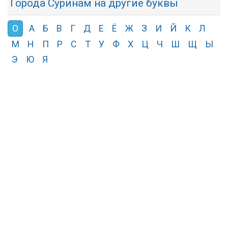
Города Суринам на другие буквы
О
А
Б
В
Г
Д
Е
Ё
Ж
З
И
Й
К
Л
М
Н
П
Р
С
Т
У
Ф
Х
Ц
Ч
Ш
Щ
Ы
Э
Ю
Я