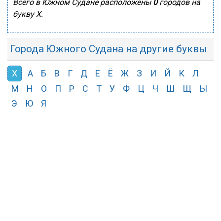
Всего в Южном Судане расположены
0
городов на
букву Х.
Города Южного Судана на другие буквы
Х
А
Б
В
Г
Д
Е
Ё
Ж
З
И
Й
К
Л
М
Н
О
П
Р
С
Т
У
Ф
Ц
Ч
Ш
Щ
Ы
Э
Ю
Я