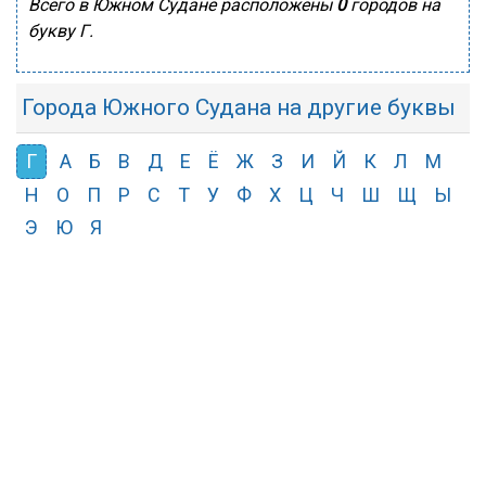
Всего в Южном Судане расположены
0
городов на
букву Г.
Города Южного Судана на другие буквы
Г
А
Б
В
Д
Е
Ё
Ж
З
И
Й
К
Л
М
Н
О
П
Р
С
Т
У
Ф
Х
Ц
Ч
Ш
Щ
Ы
Э
Ю
Я