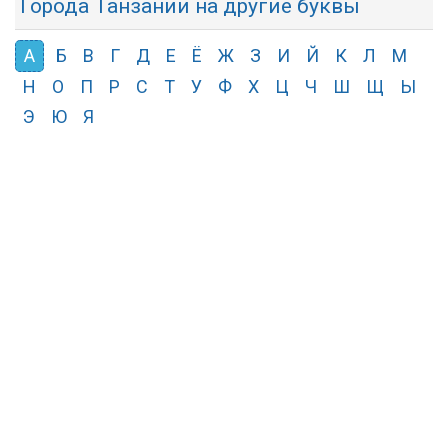
Города Танзании на другие буквы
А
Б
В
Г
Д
Е
Ё
Ж
З
И
Й
К
Л
М
Н
О
П
Р
С
Т
У
Ф
Х
Ц
Ч
Ш
Щ
Ы
Э
Ю
Я