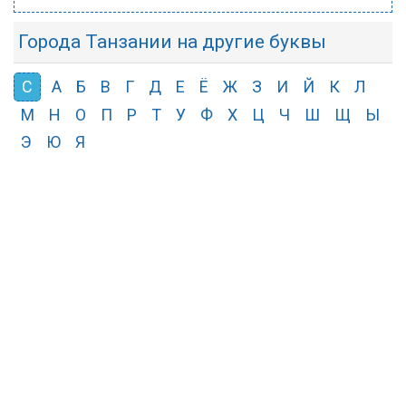
Города Танзании на другие буквы
С
А
Б
В
Г
Д
Е
Ё
Ж
З
И
Й
К
Л
М
Н
О
П
Р
Т
У
Ф
Х
Ц
Ч
Ш
Щ
Ы
Э
Ю
Я