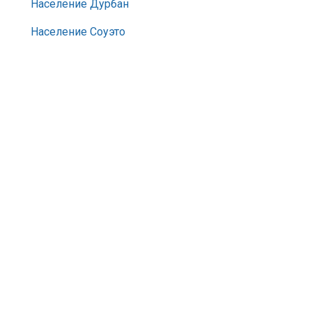
Население Дурбан
Население Соуэто