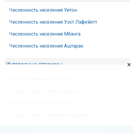
Численность населения Уитон
Численность населения Уэст Лафейетт
Численность населения Мбанга
Численность населения Аштарак
×
Интересные страницы
Города в Тайване на букву В
Города в Шри_Ланки на букву Г
Города в Монголии на букву Ё
Города в Новой Зеландии на букву Ч