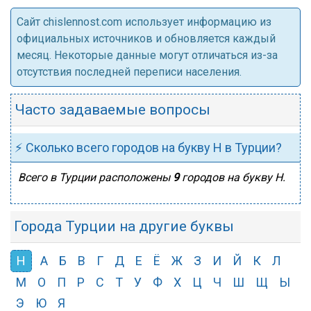
Cайт chislennost.com использует информацию из
официальных источников и обновляется каждый
месяц. Некоторые данные могут отличаться из-за
отсутствия последней переписи населения.
Часто задаваемые вопросы
⚡ Сколько всего городов на букву Н в Турции?
Всего в Турции расположены
9
городов на букву Н.
Города Турции на другие буквы
Н
А
Б
В
Г
Д
Е
Ё
Ж
З
И
Й
К
Л
М
О
П
Р
С
Т
У
Ф
Х
Ц
Ч
Ш
Щ
Ы
Э
Ю
Я