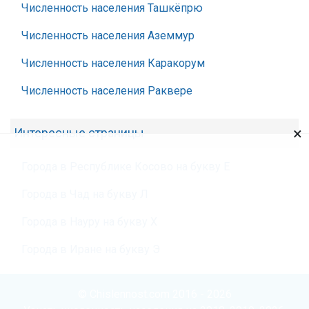
Численность населения Ташкёпрю
Численность населения Аземмур
Численность населения Каракорум
Численность населения Раквере
×
Интересные страницы
Города в Республике Косово на букву Е
Города в Чад на букву Л
Города в Науру на букву Х
Города в Иране на букву Э
© Chislennost.com 2016 - 2026