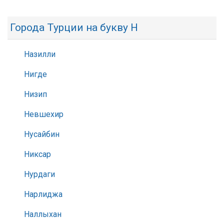
Города Турции на букву Н
Назилли
Нигде
Низип
Невшехир
Нусайбин
Никсар
Нурдаги
Нарлиджа
Наллыхан