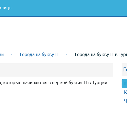
олицы
ии
Города на букву П
Города на букву П в Тур
Г
а, которые начинаются с первой буквы П в Турции.