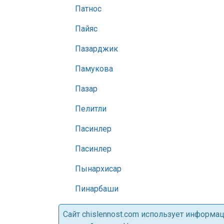
Патнос
Пайяс
Пазарджик
Памукова
Пазар
Пелитли
Пасинлер
Пасинлер
Пынархисар
Пинарбаши
Cайт chislennost.com использует информ