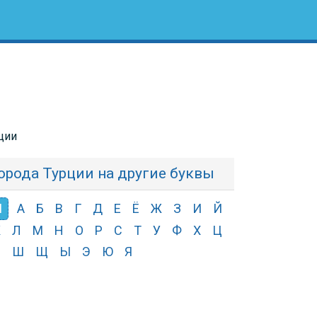
ции
орода Турции на другие буквы
П
А
Б
В
Г
Д
Е
Ё
Ж
З
И
Й
К
Л
М
Н
О
Р
С
Т
У
Ф
Х
Ц
Ч
Ш
Щ
Ы
Э
Ю
Я