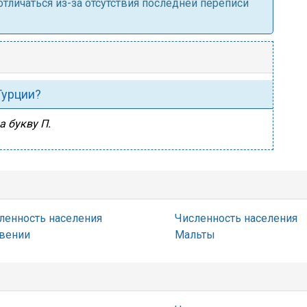
личаться из-за отсутствия последней переписи
Турции?
а букву П.
ленность населения
Численность населения
вении
Мальты