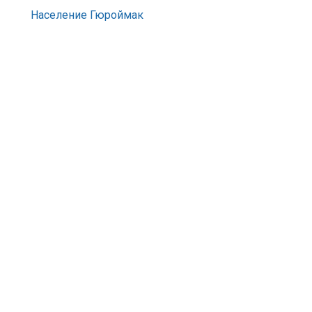
Население Гюроймак