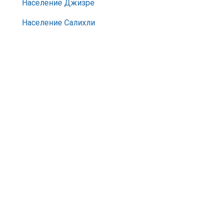
Население Джизре
Население Салихли