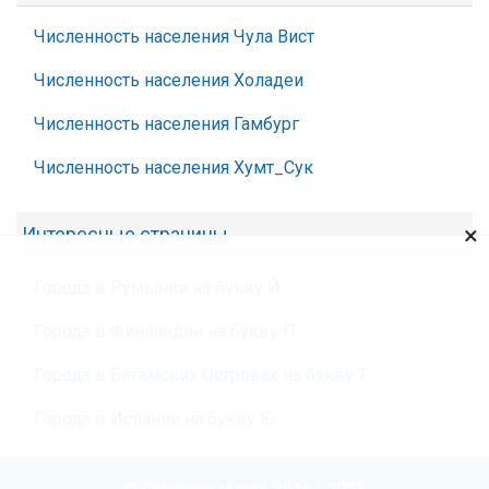
Численность населения Чула Вист
Численность населения Холадеи
Численность населения Гамбург
Численность населения Хумт_Сук
×
Интересные страницы
Города в Румынии на букву Й
Города в Финляндии на букву П
Города в Багамских Островах на букву Т
Города в Испании на букву Ю