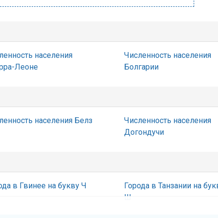
ленность населения
Численность населения
рра-Леоне
Болгарии
ленность населения Белз
Численность населения
Догондучи
ода в Гвинее на букву Ч
Города в Танзании на бук
Ш