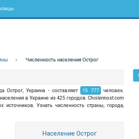
олицы
ины
Численность населения Острог
да Острог, Украина - составляет
15 777
человек.
населения в Украине из 425 городов. Chislennost.com
источников. Узнать численность страны, города,
Население Острог