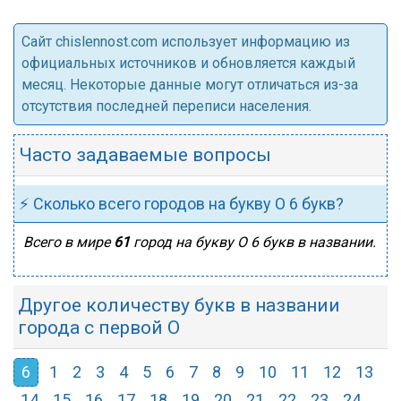
Cайт chislennost.com использует информацию из
официальных источников и обновляется каждый
месяц. Некоторые данные могут отличаться из-за
отсутствия последней переписи населения.
Часто задаваемые вопросы
⚡ Сколько всего городов на букву О 6 букв?
Всего в мире
61
город на букву О 6 букв в названии.
Другое количеству букв в названии
города с первой О
6
1
2
3
4
5
6
7
8
9
10
11
12
13
14
15
16
17
18
19
20
21
22
23
24