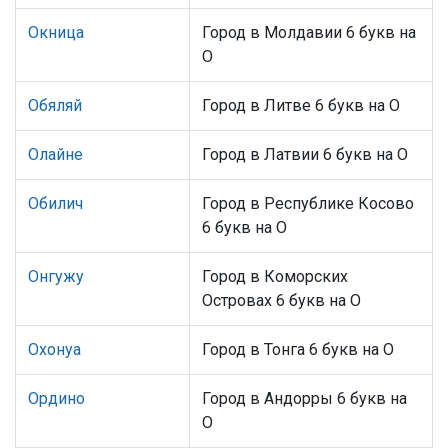
Окница
Город в Молдавии 6 букв на
О
Обяляй
Город в Литве 6 букв на О
Олайне
Город в Латвии 6 букв на О
Обилич
Город в Республике Косово
6 букв на О
Онгужу
Город в Коморских
Островах 6 букв на О
Охонуа
Город в Тонга 6 букв на О
Ордино
Город в Андорры 6 букв на
О