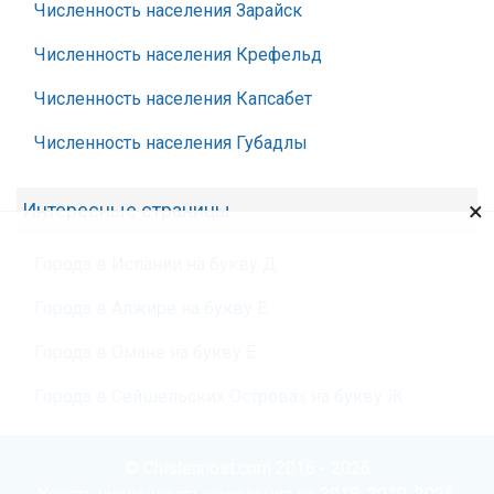
Численность населения Зарайск
Численность населения Крефельд
Численность населения Капсабет
Численность населения Губадлы
×
Интересные страницы
Города в Испании на букву Д
Города в Алжире на букву Ё
Города в Омане на букву Ё
Города в Сейшельских Островах на букву Ж
© Chislennost.com 2016 - 2026