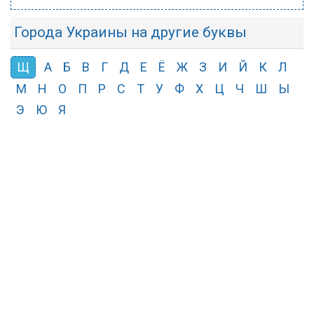
Города Украины на другие буквы
Щ
А
Б
В
Г
Д
Е
Ё
Ж
З
И
Й
К
Л
М
Н
О
П
Р
С
Т
У
Ф
Х
Ц
Ч
Ш
Ы
Э
Ю
Я