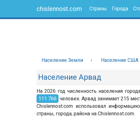
chislennost.com
Страны
Города
Ст
Население Земли
Население США
Население Арвад
На 2026 год численность населения горо
111 766
человек. Арвад занимает 215 мест
Chislennost.com использовал информацию
страны, города, района на Chislennost.com.