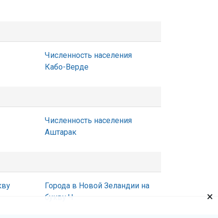
Численность населения
Кабо-Верде
Численность населения
Аштарак
кву
Города в Новой Зеландии на
×
букву Ч