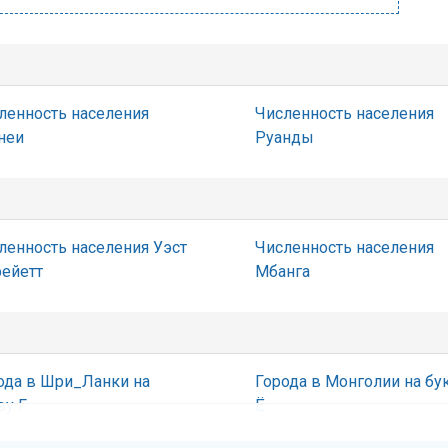
ленность населения
Численность населения
неи
Руанды
ленность населения Уэст
Численность населения
ейетт
Мбанга
ода в Шри_Ланки на
Города в Монголии на бу
ву Г
Ё