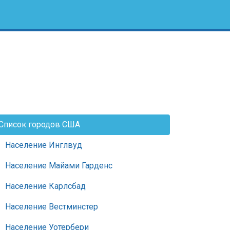
Список городов США
Население Инглвуд
Население Майами Гарденс
Население Карлсбад
Население Вестминстер
Население Уотербери