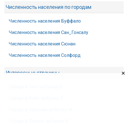
Численность населения по городам
Численность населения Буффало
Численность населения Сан_Гонсалу
Численность населения Сюнан
Численность населения Солфорд
×
Интересные страницы
Города в Того на букву А
Города в Кубе на букву Е
Города в Суринам на букву М
Города в Лесото на букву Х