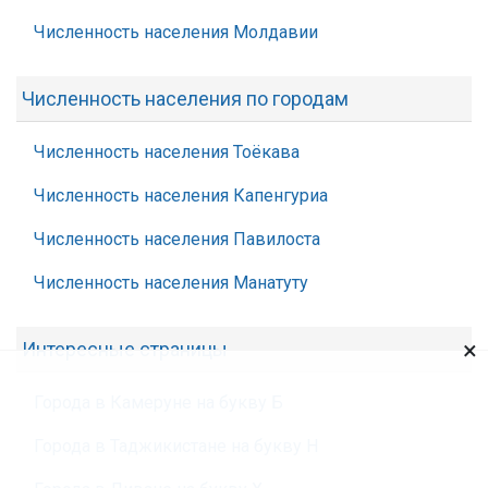
Численность населения Молдавии
Численность населения по городам
Численность населения Тоёкава
Численность населения Капенгуриа
Численность населения Павилоста
Численность населения Манатуту
×
Интересные страницы
Города в Камеруне на букву Б
Города в Таджикистане на букву Н