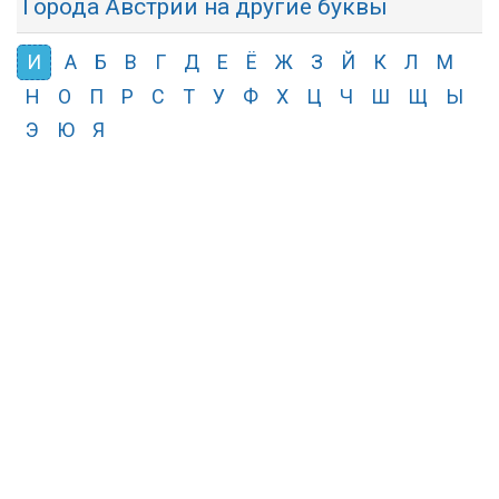
Города Австрии на другие буквы
И
А
Б
В
Г
Д
Е
Ё
Ж
З
Й
К
Л
М
Н
О
П
Р
С
Т
У
Ф
Х
Ц
Ч
Ш
Щ
Ы
Э
Ю
Я