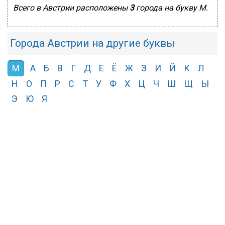
Всего в Австрии расположены
3
города на букву М.
Города Австрии на другие буквы
М
А
Б
В
Г
Д
Е
Ё
Ж
З
И
Й
К
Л
Н
О
П
Р
С
Т
У
Ф
Х
Ц
Ч
Ш
Щ
Ы
Э
Ю
Я