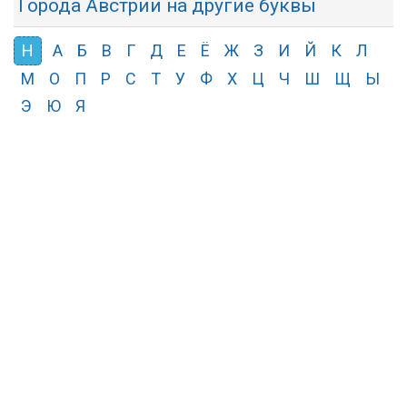
Города Австрии на другие буквы
Н
А
Б
В
Г
Д
Е
Ё
Ж
З
И
Й
К
Л
М
О
П
Р
С
Т
У
Ф
Х
Ц
Ч
Ш
Щ
Ы
Э
Ю
Я