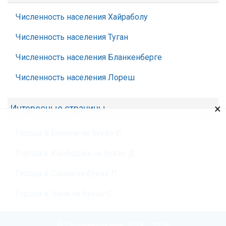
Численность населения Хайраболу
Численность населения Туган
Численность населения Бланкенберге
Численность населения Лореш
×
Интересные страницы
Города в Бенине на букву Б
Города в Камбоджи на букву Д
Города в Сирии на букву Л
Города в Чили на букву С