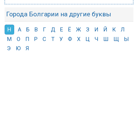
Города Болгарии на другие буквы
Н
А
Б
В
Г
Д
Е
Ё
Ж
З
И
Й
К
Л
М
О
П
Р
С
Т
У
Ф
Х
Ц
Ч
Ш
Щ
Ы
Э
Ю
Я