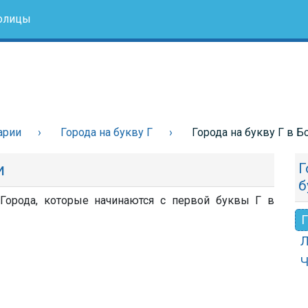
олицы
арии
Города на букву Г
Города на букву Г в Б
и
Г
б
 Города, которые начинаются с первой буквы Г в
Г