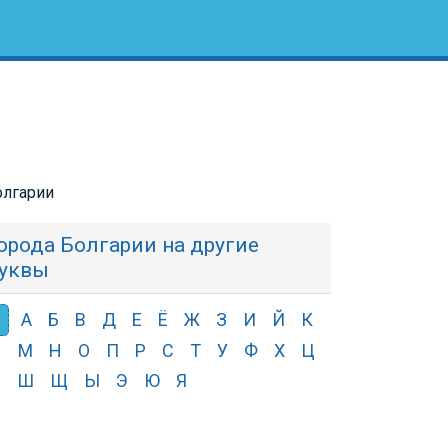
олгарии
орода Болгарии на другие
уквы
А
Б
В
Д
Е
Ё
Ж
З
И
Й
К
Л
М
Н
О
П
Р
С
Т
У
Ф
Х
Ц
Ч
Ш
Щ
Ы
Э
Ю
Я