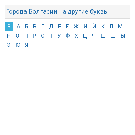
Города Болгарии на другие буквы
З
А
Б
В
Г
Д
Е
Ё
Ж
И
Й
К
Л
М
Н
О
П
Р
С
Т
У
Ф
Х
Ц
Ч
Ш
Щ
Ы
Э
Ю
Я