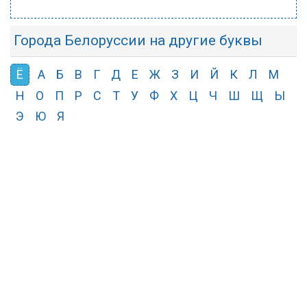
Города Белоруссии на другие буквы
Ё
А
Б
В
Г
Д
Е
Ж
З
И
Й
К
Л
М
Н
О
П
Р
С
Т
У
Ф
Х
Ц
Ч
Ш
Щ
Ы
Э
Ю
Я