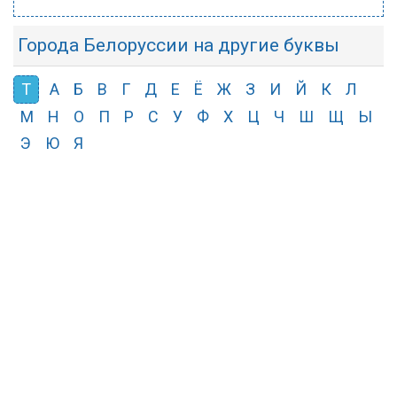
Города Белоруссии на другие буквы
Т
А
Б
В
Г
Д
Е
Ё
Ж
З
И
Й
К
Л
М
Н
О
П
Р
С
У
Ф
Х
Ц
Ч
Ш
Щ
Ы
Э
Ю
Я